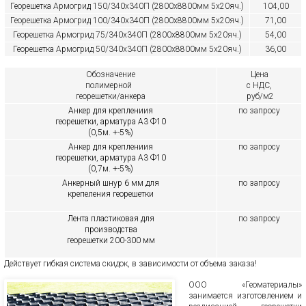
Георешетка Армогрид 150/340х340П (2800х8800мм 5х20яч.)
104,00
Георешетка Армогрид 100/340х340П (2800х8800мм 5х20яч.)
71,00
Георешетка Армогрид 75/340х340П (2800х8800мм 5х20яч.)
54,00
Георешетка Армогрид 50/340х340П (2800х8800мм 5х20яч.)
36,00
Обозначение
Цена
полимерной
с НДС,
георешетки/анкера
руб/м2
Анкер для креплениия
по запросу
георешетки, арматура А3 Ф10
(0,5м. +-5%)
Анкер для креплениия
по запросу
георешетки, арматура А3 Ф10
(0,7м. +-5%)
Анкерный шнур 6 мм для
по запросу
крепеления георешетки
Лента пластиковая для
по запросу
производства
георешетки 200-300 мм
Действует гибкая система скидок, в зависимости от объема заказа!
ООО «Геоматериалы»
занимается изготовлением и