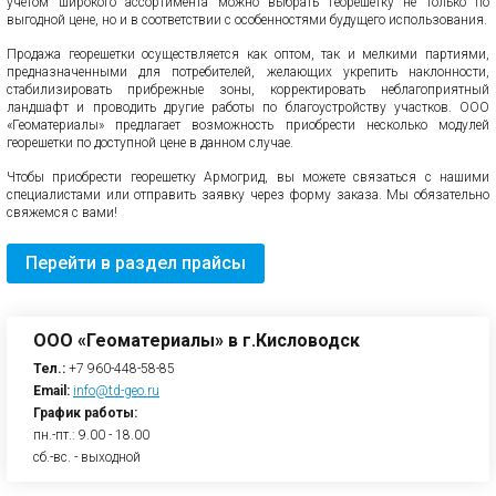
учетом широкого ассортимента можно выбрать георешетку не только по
выгодной цене, но и в соответствии с особенностями будущего использования.
Продажа георешетки осуществляется как оптом, так и мелкими партиями,
предназначенными для потребителей, желающих укрепить наклонности,
стабилизировать прибрежные зоны, корректировать неблагоприятный
ландшафт и проводить другие работы по благоустройству участков. ООО
«Геоматериалы» предлагает возможность приобрести несколько модулей
георешетки по доступной цене в данном случае.
Чтобы приобрести георешетку Армогрид, вы можете связаться с нашими
специалистами или отправить заявку через форму заказа. Мы обязательно
свяжемся с вами!
Перейти в раздел прайсы
ООО «Геоматериалы» в г.Кисловодск
Тел.:
+7 960-448-58-85
Email:
info@td-geo.ru
График работы:
пн.-пт.: 9.00 - 18.00
сб.-вс. - выходной