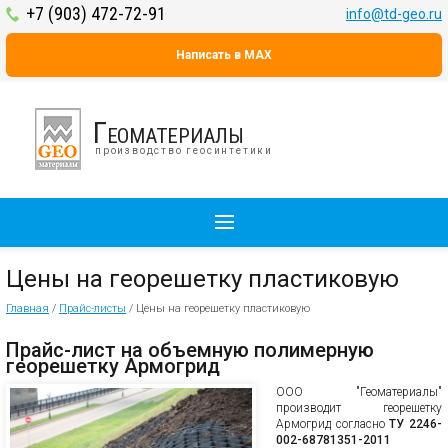
+7 (903) 472-72-91
info@td-geo.ru
Написать в MAX
Геоматериалы
производство геосинтетики
Цены на георешетку пластиковую
Главная
/
Прайс-листы
/
Цены на георешетку пластиковую
Прайс-лист на объемную полимерную
георешетку Армогрид
ООО "Геоматериалы"
производит георешетку
Армогрид согласно
ТУ 2246-
002-68781351-2011