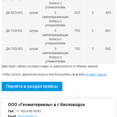
полосы с
утяжелителем
ДК-520/W3
штука
3
520
5
693
светоотражающие
полосы с
утяжелителем
ДК-750/W2
штука
3
750
5
861
светоотражающие
полосы с
утяжелителем
ДК-750/W3
штука
3
750
5
942
светоотражающие
полосы с
утяжелителем
Действует гибкая система скидок, в зависимости от объема заказа!
Чтобы купить дорожные конусы воспользуйтесь формой
он-лайн заказа
.
Перейти в раздел прайсы
ООО «Геоматериалы» в г.Кисловодск
Тел.:
+7 960-448-58-85
Email:
info@td-geo.ru