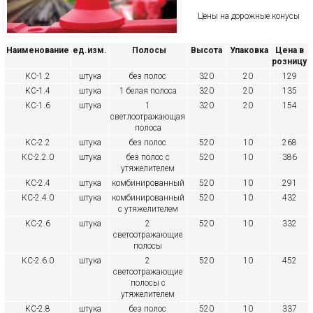
Цены на дорожные конусы
Наименование
ед.изм.
Полосы
Высота
Упаковка
Цена в
розницу
КС-1.2
штука
без полос
320
20
129
КС-1.4
штука
1 белая полоса
320
20
135
КС-1.6
штука
1
320
20
154
светлоотражающая
полоса
КС-2.2
штука
без полос
520
10
268
КС-2.2.0
штука
без полос с
520
10
386
утяжелителем
КС-2.4
штука
комбинированный
520
10
291
КС-2.4.0
штука
комбинированный
520
10
432
с утяжелителем
КС-2.6
штука
2
520
10
332
светоотражающие
полосы
КС-2.6.0
штука
2
520
10
452
светоотражающие
полосы с
утяжелителем
КС-2.8
штука
без полос
520
10
337