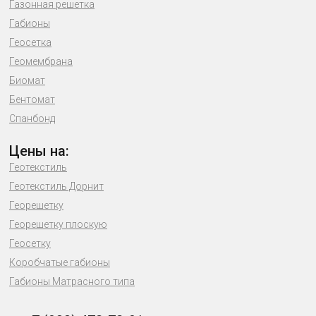
Газонная решетка
Габионы
Геосетка
Геомембрана
Биомат
Бентомат
Спанбонд
Цены на:
Геотекстиль
Геотекстиль Дорнит
Георешетку
Георешетку плоскую
Геосетку
Коробчатые габионы
Габионы Матрасного типа