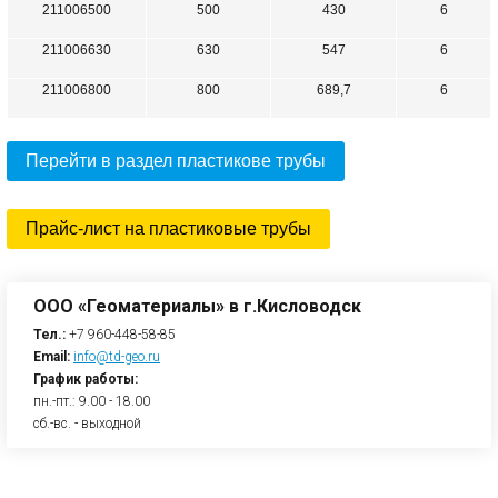
211006500
500
430
6
211006630
630
547
6
211006800
800
689,7
6
Перейти в раздел пластикове трубы
Прайс-лист на пластиковые трубы
ООО «Геоматериалы» в г.Кисловодск
Тел.:
+7 960-448-58-85
Email:
info@td-geo.ru
График работы:
пн.-пт.: 9.00 - 18.00
сб.-вс. - выходной