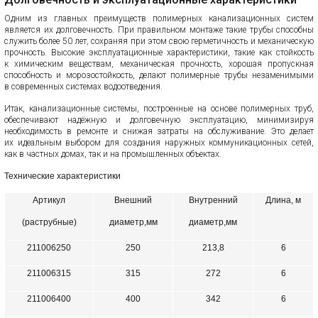
Одним из главных преимуществ полимерных канализационных систем
является их долговечность. При правильном монтаже такие трубы способны
служить более 50 лет, сохраняя при этом свою герметичность и механическую
прочность. Высокие эксплуатационные характеристики, такие как стойкость
к химическим веществам, механическая прочность, хорошая пропускная
способность и морозостойкость, делают полимерные трубы незаменимыми
в современных системах водоотведения.
Итак, канализационные системы, построенные на основе полимерных труб,
обеспечивают надёжную и долговечную эксплуатацию, минимизируя
необходимость в ремонте и снижая затраты на обслуживание. Это делает
их идеальным выбором для создания наружных коммуникационных сетей,
как в частных домах, так и на промышленных объектах.
Технические характеристики
Артикул
Внешний
Внутренний
Длина, м
(раструбные)
диаметр,мм
диаметр,мм
211006250
250
213,8
6
211006315
315
272
6
211006400
400
342
6