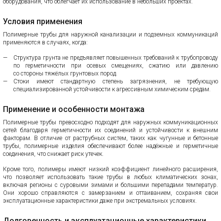
оборудования, что облегчает их использование в небольших проектах.
Условия применения
Полимерные трубы для наружной канализации и подземных коммуникаций
применяются в случаях, когда:
Структура грунта не предъявляет повышенных требований к трубопроводу
по герметичности при осевых смещениях, сжатию или давлению
со стороны тяжёлых грунтовых пород.
Стоки имеют стандартную степень загрязнения, не требующую
специализированной устойчивости к агрессивным химическим средам.
Применение и особенности монтажа
Полимерные трубы превосходно подходят для наружных коммуникационных
сетей благодаря герметичности их соединений и устойчивости к внешним
факторам. В отличие от раструбных систем, таких как чугунные и бетонные
трубы, полимерные изделия обеспечивают более надёжные и герметичные
соединения, что снижает риск утечек.
Кроме того, полимеры имеют низкий коэффициент линейного расширения,
что позволяет использовать такие трубы в любых климатических зонах,
включая регионы с суровыми зимами и большими перепадами температур.
Они хорошо справляются с замерзанием и оттаиванием, сохраняя свои
эксплуатационные характеристики даже при экстремальных условиях.
Долговечность и эксплуатационные характеристики